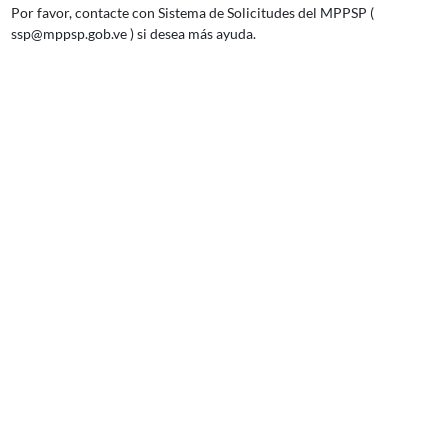
Por favor, contacte con Sistema de Solicitudes del MPPSP (
ssp@mppsp.gob.ve ) si desea más ayuda.